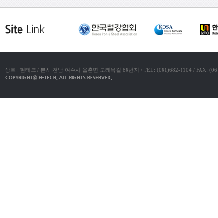
상호 : 현테크 / 본사:전남 여수시 율촌면 모래목길 86번지 / TEL: (061)682-1104 / FAX: (061)683-11